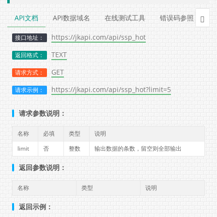
API文档
API数据域名
在线测试工具
错误码参照
示

https://jkapi.com/api/ssp_hot
接口地址：
TEXT
返回格式：
GET
请求方式：
https://jkapi.com/api/ssp_hot?limit=5
请求示例：
请求参数说明：
名称
必填
类型
说明
limit
否
整数
输出数据的条数，留空则全部输出
返回参数说明：
名称
类型
说明
返回示例：