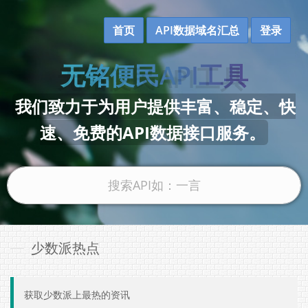
首页
API数据域名汇总
登录
无铭便民API工具
我们致力于为用户提供丰富、稳定、快
速、免费的API数据接口服务。
少数派热点
获取少数派上最热的资讯