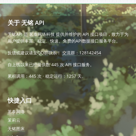
关于
无铭
API
无铭API 是
茗泰网络科技
提供并维护的 API 接口项目，致力于为
用户提供丰富、稳定、快速、免费的API数据接口服务平台。
反馈或建议请至
QQ群
联系！
交流群：128142454
自上线以来已经提供数
445
次 API 接口服务。
累积调用：445 次 · 稳定运行：
1257
天。
快捷入口
茗泰网络
茉莉云
无铭图床