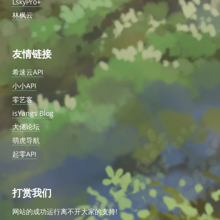
LskyPro+
林枫云
友情链接
希速云API
小小API
零艺客
isYangs Blog
大佬论坛
萌虎导航
起零API
打赏我们
网站的成功运行离不开大家的支持!