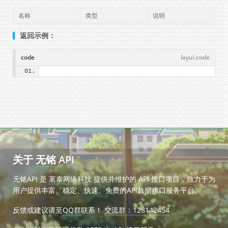
名称
类型
说明
返回示例：
code
layui.code
关于
无铭
API
无铭API 是
茗泰网络科技
提供并维护的 API 接口项目，致力于为
用户提供丰富、稳定、快速、免费的API数据接口服务平台。
反馈或建议请至
QQ群
联系！
交流群：128142454