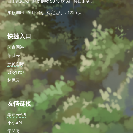
自上线以来已经提供数
9370
次 API 接口服务。
累积调用：9370 次 · 稳定运行：
1255
天。
快捷入口
茗泰网络
茉莉云
无铭图床
LskyPro+
林枫云
友情链接
希速云API
小小API
零艺客