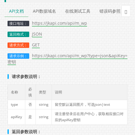
API文档
API数据域名
在线测试工具
错误码参照
示

https://jkapi.com/api/m_wp
接口地址：
JSON
返回格式：
GET
请求方式：
https://jkapi.com/api/m_wp?type=json&apiKey=
请求示例：
密钥
请求参数说明：
必
名称
类型
说明
填
type
否
string
留空默认返回图片，可选json|text
请注册登录后在用户中心，获取相应接口对
apiKey
是
string
应的apiKey密钥
返回参数说明：